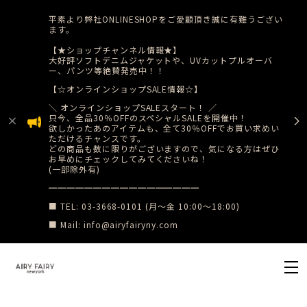
平素より弊社ONLINESHOPをご愛顧頂き誠に有難うござい
ます。
【★ショップチャンネル情報★】
大好評ソフトデニムジャケットや、UVカットプルオーバ
ー、パンツ等絶賛発売中！！
【☆オンラインショップSALE情報☆】
​＼ オンラインショップSALEスタート！ ／
只今、全品30％OFFのスペシャルSALEを開催中！
​欲しかったあのアイテムも、全て30％OFFでお買い求めい
ただけるチャンスです。
どの商品も数に限りがございますので、気になる方はぜひ
お早めにチェックしてみてくださいね！
(一部除外有)
​━━━━━━━━━━━━━━━━━
■ TEL: 03-3668-0101 (月〜金 10:00〜18:00)
■ Mail:
info@airyfairyny.com