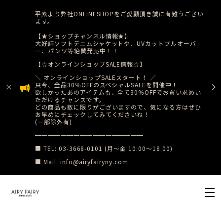
平素より弊社ONLINESHOPをご愛顧頂き誠に有難うござい
ます。
【★ショップチャンネル情報★】
大好評ソフトデニムジャケットや、UVカットプルオーバ
ー、パンツ等絶賛発売中！！
【☆オンラインショップSALE情報☆】
​＼ オンラインショップSALEスタート！ ／
只今、全品30％OFFのスペシャルSALEを開催中！
​欲しかったあのアイテムも、全て30％OFFでお買い求めい
ただけるチャンスです。
どの商品も数に限りがございますので、気になる方はぜひ
お早めにチェックしてみてくださいね！
(一部除外有)
​━━━━━━━━━━━━━━━━━
■ TEL: 03-3668-0101 (月〜金 10:00〜18:00)
■ Mail:
info@airyfairyny.com