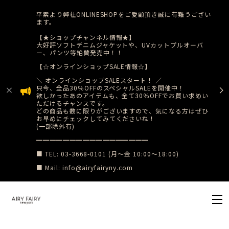
平素より弊社ONLINESHOPをご愛顧頂き誠に有難うござい
ます。
【★ショップチャンネル情報★】
大好評ソフトデニムジャケットや、UVカットプルオーバ
ー、パンツ等絶賛発売中！！
【☆オンラインショップSALE情報☆】
​＼ オンラインショップSALEスタート！ ／
只今、全品30％OFFのスペシャルSALEを開催中！
​欲しかったあのアイテムも、全て30％OFFでお買い求めい
ただけるチャンスです。
どの商品も数に限りがございますので、気になる方はぜひ
お早めにチェックしてみてくださいね！
(一部除外有)
​━━━━━━━━━━━━━━━━━
■ TEL: 03-3668-0101 (月〜金 10:00〜18:00)
■ Mail:
info@airyfairyny.com