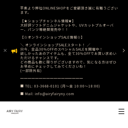
平素より弊社ONLINESHOPをご愛顧頂き誠に有難うござい
ます。
【★ショップチャンネル情報★】
大好評ソフトデニムジャケットや、UVカットプルオーバ
ー、パンツ等絶賛発売中！！
【☆オンラインショップSALE情報☆】
​＼ オンラインショップSALEスタート！ ／
只今、全品30％OFFのスペシャルSALEを開催中！
​欲しかったあのアイテムも、全て30％OFFでお買い求めい
ただけるチャンスです。
どの商品も数に限りがございますので、気になる方はぜひ
お早めにチェックしてみてくださいね！
(一部除外有)
​━━━━━━━━━━━━━━━━━
■ TEL: 03-3668-0101 (月〜金 10:00〜18:00)
■ Mail:
info@airyfairyny.com