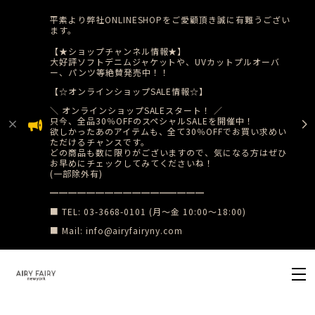
平素より弊社ONLINESHOPをご愛顧頂き誠に有難うござい
ます。
【★ショップチャンネル情報★】
大好評ソフトデニムジャケットや、UVカットプルオーバ
ー、パンツ等絶賛発売中！！
【☆オンラインショップSALE情報☆】
​＼ オンラインショップSALEスタート！ ／
只今、全品30％OFFのスペシャルSALEを開催中！
​欲しかったあのアイテムも、全て30％OFFでお買い求めい
ただけるチャンスです。
どの商品も数に限りがございますので、気になる方はぜひ
お早めにチェックしてみてくださいね！
(一部除外有)
​━━━━━━━━━━━━━━━━━
■ TEL: 03-3668-0101 (月〜金 10:00〜18:00)
■ Mail:
info@airyfairyny.com