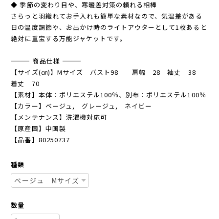
​◆ 季節の変わり目や、寒暖差対策の頼れる相棒
さらっと羽織れてお手入れも簡単な素材なので、気温差がある
日の温度調節や、お出かけ時のライトアウターとして1枚あると
絶対に重宝する万能ジャケットです。
——— 商品仕様 ———
【サイズ(㎝)】Mサイズ バスト98 肩幅 28 袖丈 38
着丈 70
【素材】本体：ポリエステル100％、別布：ポリエステル100％
【カラー】ベージュ, グレージュ, ネイビー
【メンテナンス】洗濯機対応可
【原産国】中国製
【品番】80250737
種類
数量