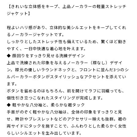
​【きれいな立体感をキープ、上品ノーカラーの軽量ストレッチ
ジャケット】
​程よいハリ感があり、立体的な美シルエットをキープしてくれ
るノーカラージャケットです。
しっかりとしたストレッチ性も備えているため、驚くほど動き
やすく、一日中快適な着心地を叶えます。
​◆ 顔回りをすっきり見せる洗練デザイン
上品で洗練された印象を与えるノーカラー（襟なし）デザイ
ン。襟元の優しいラウンドネックと、フロントに並んだ3つのシ
ルバーカラーボタンがスタイリッシュなアクセントを添えてい
ます。
ボタンを留めるのはもちろん、前を開けてラフに羽織っても、
個性引き立つこなれたスタイリングが完成します。
​◆ 軽やかな八分袖と、柔らかな裾タック
手首がのぞく軽やかな八分袖は、全体の印象をすっきりと見
せ、時計やブレスレットなどのアクセサリー映えも抜群。裾の
両サイドにタックを施すことで、ふんわりとした柔らかく女性
らしいシルエットを生み出しています。