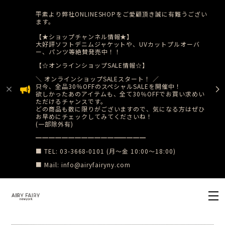
平素より弊社ONLINESHOPをご愛顧頂き誠に有難うござい
ます。
【★ショップチャンネル情報★】
大好評ソフトデニムジャケットや、UVカットプルオーバ
ー、パンツ等絶賛発売中！！
【☆オンラインショップSALE情報☆】
​＼ オンラインショップSALEスタート！ ／
只今、全品30％OFFのスペシャルSALEを開催中！
​欲しかったあのアイテムも、全て30％OFFでお買い求めい
ただけるチャンスです。
どの商品も数に限りがございますので、気になる方はぜひ
お早めにチェックしてみてくださいね！
(一部除外有)
​━━━━━━━━━━━━━━━━━
■ TEL: 03-3668-0101 (月〜金 10:00〜18:00)
■ Mail:
info@airyfairyny.com