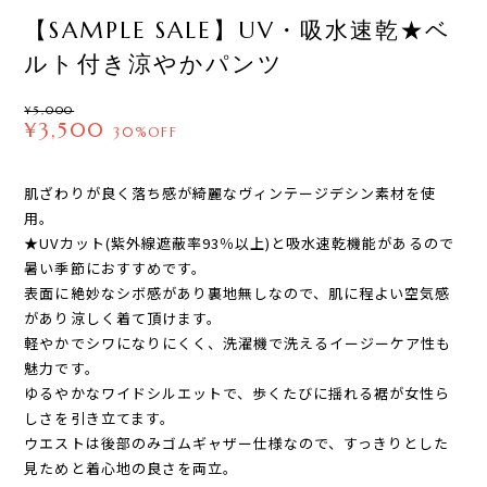
【SAMPLE SALE】UV・吸水速乾★ベ
ルト付き涼やかパンツ
¥5,000
¥3,500
30%OFF
​肌ざわりが良く落ち感が綺麗なヴィンテージデシン素材を使
用。
★UVカット(紫外線遮蔽率93％以上)と吸水速乾機能があるので
暑い季節におすすめです。
表面に絶妙なシボ感があり裏地無しなので、肌に程よい空気感
があり涼しく着て頂けます。
軽やかでシワになりにくく、洗濯機で洗えるイージーケア性も
魅力です。
ゆるやかなワイドシルエットで、歩くたびに揺れる裾が女性ら
しさを引き立てます。
ウエストは後部のみゴムギャザー仕様なので、すっきりとした
見ためと着心地の良さを両立。