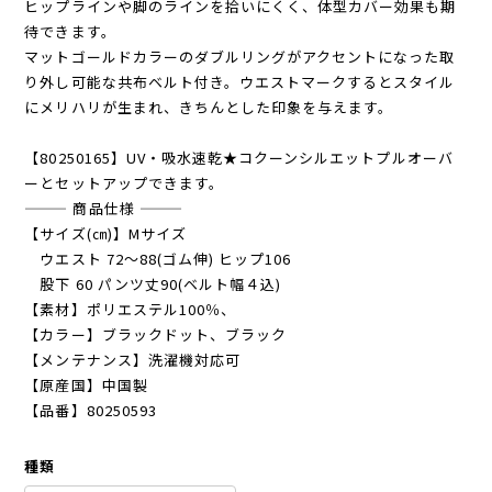
ヒップラインや脚のラインを拾いにくく、体型カバー効果も期
待できます。
マットゴールドカラーのダブルリングがアクセントになった取
り外し可能な共布ベルト付き。ウエストマークするとスタイル
にメリハリが生まれ、きちんとした印象を与えます。
【80250165】UV・吸水速乾★コクーンシルエットプルオーバ
ーとセットアップできます。
——— 商品仕様 ———
【サイズ(㎝)】Mサイズ
ウエスト 72～88(ゴム伸) ヒップ106
股下 60 パンツ丈90(ベルト幅４込)
【素材】ポリエステル100％、
【カラー】ブラックドット、ブラック
【メンテナンス】洗濯機対応可
【原産国】中国製
【品番】80250593
種類