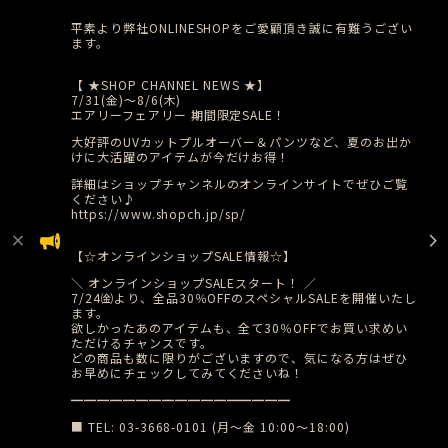
平素より弊社ONLINESHOPをご愛顧頂き誠に有難うござい
ます。
【 ★SHOP CHANNEL NEWS ★】
​7/31(金)〜8/6(木)
エアリーフェアリー 期間限定SALE！
大好評のUVカットプルオーバー＆パンツなど、夏のお出か
けに大活躍のアイテムが今だけお得！
詳細はショップチャンネルのオンラインサイトでぜひご覧
ください♪
https://www.shopch.jp/sp/
【☆オンラインショップSALE情報☆】
​＼ オンラインショップSALEスタート！ ／
7/24㈮より、全品30％OFFのスペシャルSALEを開催いたし
ます。
​欲しかったあのアイテムも、全て30％OFFでお買い求めい
ただけるチャンスです。
どの商品も数に限りがございますので、気になる方はぜひ
お早めにチェックしてみてくださいね！
​━━━━━━━━━━━━━━━━━
■ TEL: 03-3668-0101 (月〜金 10:00〜18:00)